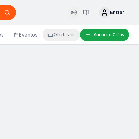
Entrar
Buscar
Rádio
Palavra Viva
os
Eventos
Ofertas
Anunciar Grátis