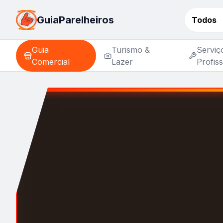
GuiaParelheiros
Todos
Guia
Turismo &
Serviç
Comercial
Lazer
Profiss