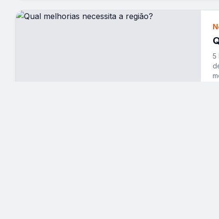
N
Q
5
d
m
V
25 de janeiro, 2026
N
T
O
p
s
V