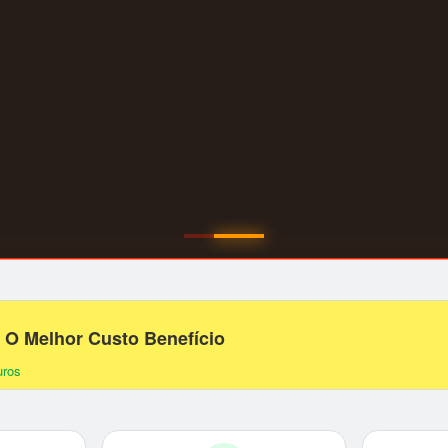
– O Melhor Custo Benefício
uros