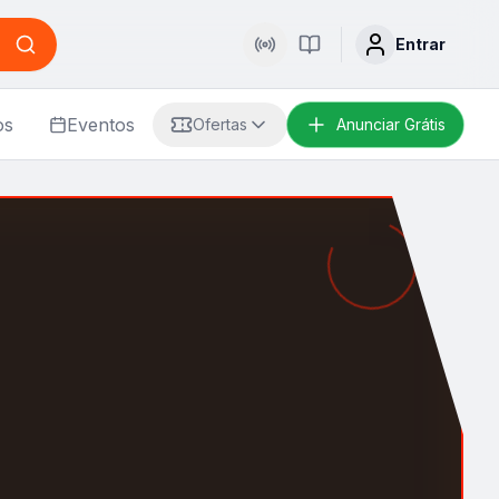
Entrar
Buscar
Rádio
Palavra Viva
os
Eventos
Ofertas
Anunciar Grátis