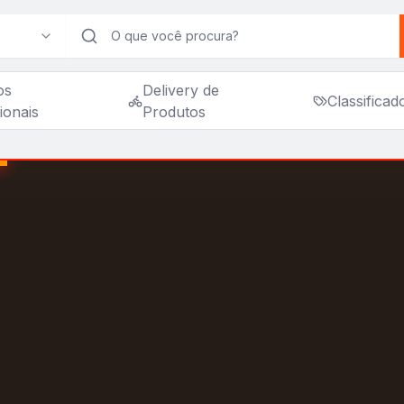
os
Delivery de
Classificad
ionais
Produtos