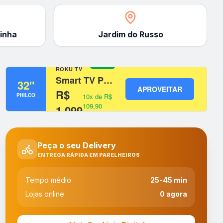
inha
Jardim do Russo
SMART TV
OFERTA
ROKU TV
Smart TV Philco 32" – O Melhor Custo Benefício
32"
APROVEITAR
R$
PHILCO
10x de R$
109,90
1.099
sem juros
Peça o seu Delivery
ENTREGA RÁPIDA EM PARELHEIROS
Tempo médio
25-45 min
Lojas online
0
agora