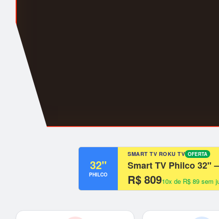
SMART TV ROKU TV
OFERTA
32"
Smart TV Philco 32" 
PHILCO
R$ 809
10x de R$ 89 sem j