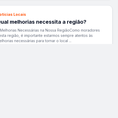
otícias Locais
ual melhorias necessita a região?
 Melhorias Necessárias na Nossa RegiãoComo moradores
esta região, é importante estarmos sempre atentos às
elhorias necessárias para tornar o local
...
ER MATÉRIA
otícias Locais
rem intercidades
 sonho de uma ligação rápida e eficiente entre a capital
aulista e a Baixada Santista está cada vez mais próximo de
e tornar realidade. O projeto d
...
ER MATÉRIA