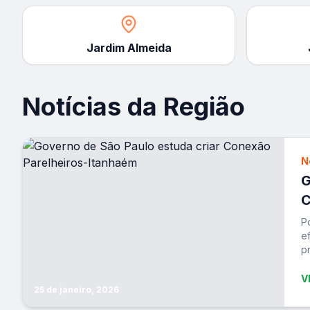
Jardim Almeida
Notícias da Região
N
G
C
P
e
p
V
25 de janeiro, 2026