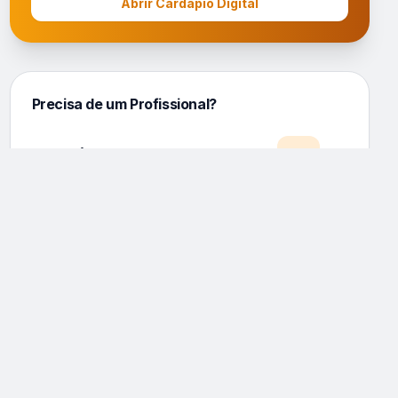
Abrir Cardápio Digital
Precisa de um Profissional?
Eletricista
Encanador
Pedreiro
Jardineiro
Mecânico
Pintor
Cozinheira
Cabeleireiro
Fotógrafo