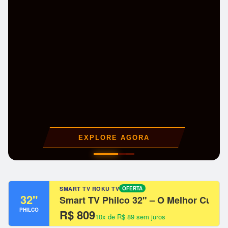
EXPLORE AGORA
SMART TV ROKU TV
OFERTA
32"
Smart TV Philco 32" – O Melhor Custo
PHILCO
R$ 809
10x de R$ 89 sem juros