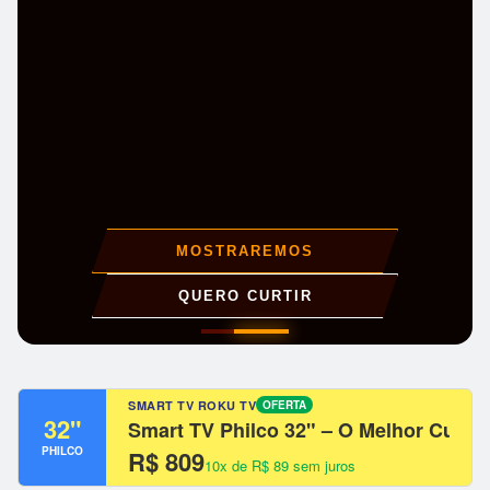
EXPLORE AGORA
SMART TV ROKU TV
OFERTA
32"
Smart TV Philco 32" – O Melhor Custo
PHILCO
R$ 809
10x de R$ 89 sem juros