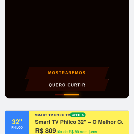
EXPLORE AGORA
SMART TV ROKU TV
OFERTA
32"
Smart TV Philco 32" – O Melhor Custo
PHILCO
R$ 809
10x de R$ 89 sem juros