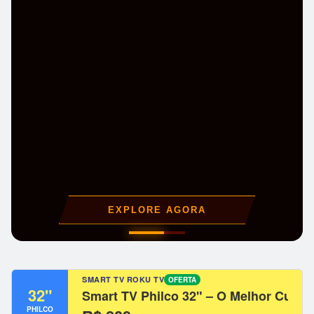
EXPLORE AGORA
SMART TV ROKU TV
OFERTA
32"
Smart TV Philco 32" – O Melhor Custo
PHILCO