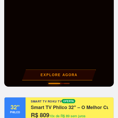
EXPLORE AGORA
SMART TV ROKU TV
OFERTA
32"
Smart TV Philco 32" – O Melhor Custo
PHILCO
R$ 809
10x de R$ 89 sem juros