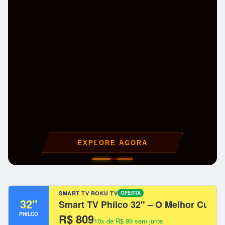
EXPLORE AGORA
SMART TV ROKU TV
OFERTA
32"
Smart TV Philco 32" – O Melhor Custo
PHILCO
R$ 809
10x de R$ 89 sem juros