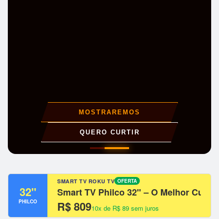
EXPLORE AGORA
SMART TV ROKU TV
OFERTA
32"
Smart TV Philco 32" – O Melhor Custo
PHILCO
R$ 809
10x de R$ 89 sem juros