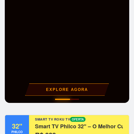
EXPLORE AGORA
SMART TV ROKU TV
OFERTA
32"
Smart TV Philco 32" – O Melhor Custo
PHILCO